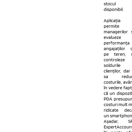
stocul
disponibil.
Aplicația
permite
managerilor 
evalueze
performanța
angajaților 
pe teren, 
controleze
soldurile
clienților, dar 
sa reduc
costurile, avâ
în vedere fapt
că un dispozit
PDA presupu
costuri mult m
ridicate dec
un smartphon
Așadar, S
ExpertAccoun