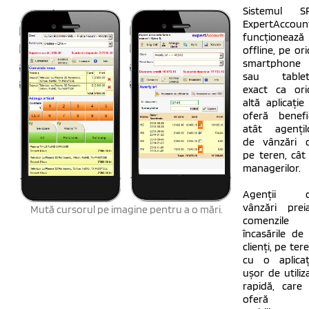
Sistemul S
ExpertAccoun
funcționează
offline, pe ori
smartphone
sau tablet
exact ca ori
altă aplicație 
oferă benefic
atât agențil
de vânzări 
pe teren, cât 
managerilor.
Agenții 
vânzări prei
Mută cursorul pe imagine pentru a o mări.
comenzile 
încasările de 
clienți, pe tere
cu o aplicaț
ușor de utiliza
rapidă, care 
oferă