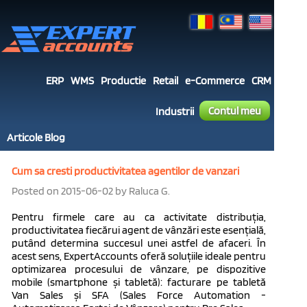
ERP
WMS
Productie
Retail
e-Commerce
CRM
Contul meu
Industrii
Articole Blog
Cum sa cresti productivitatea agentilor de vanzari
Posted on 2015-06-02 by Raluca G.
Pentru firmele care au ca activitate distribuția,
productivitatea fiecărui agent de vânzări este esențială,
putând determina succesul unei astfel de afaceri. În
acest sens, ExpertAccounts oferă soluțiile ideale pentru
optimizarea procesului de vânzare, pe dispozitive
mobile (smartphone și tabletă): facturare pe tabletă
Van Sales și SFA (Sales Force Automation -