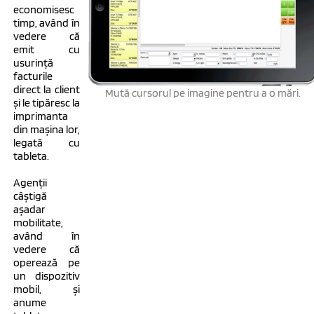
economisesc
timp, având în
vedere că
emit cu
usurință
facturile
direct la client
Mută cursorul pe imagine pentru a o mări.
și le tipăresc la
imprimanta
din mașina lor,
legată cu
tableta.
Agenții
câștigă
așadar
mobilitate,
având în
vedere că
operează pe
un dispozitiv
mobil, și
anume