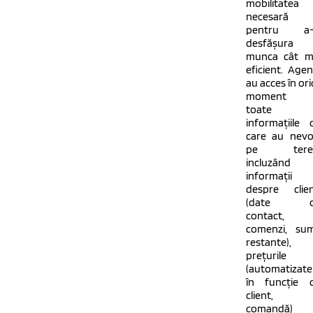
mobilitatea
necesară
pentru a-
desfășura
munca cât m
eficient. Agenț
au acces în ori
moment l
toate
informațiile 
care au nevo
pe teren
incluzând
informații
despre clien
(date d
contact,
comenzi, su
restante),
prețurile
(automatizate
în funcție 
client,
comandă) 