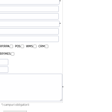
*
*
RP/RPA
POS
WMS
CRM
RP/MES
*
*) campuri obligatorii