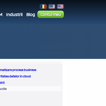
M
Industrii
Blog
Contul meu
matizare procese business
itatea datelor in cloud
trii
uctie