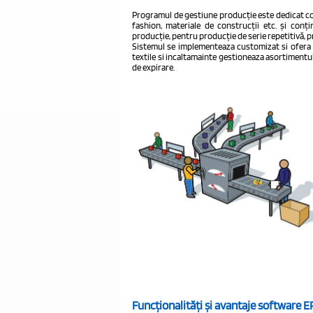
Programul de gestiune producție este dedicat com
fashion, materiale de construcții etc. și conți
producție, pentru producție de serie repetitivă, 
Sistemul se implementeaza customizat si ofera f
textile si incaltamainte gestioneaza asortimentul
de expirare.
Funcționalități și avantaje software