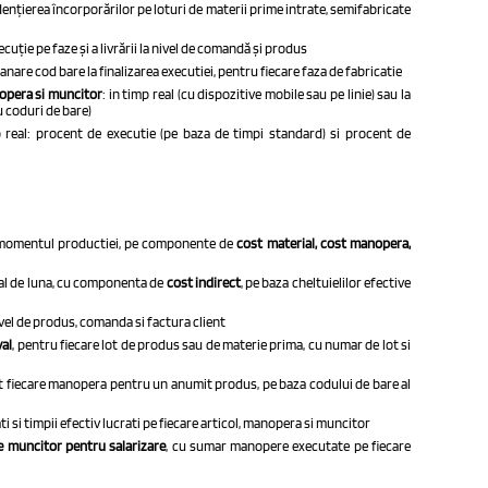
dențierea încorporărilor pe loturi de materii prime intrate, semifabricate
cuție pe faze și a livrării la nivel de comandă și produs
nare cod bare la finalizarea executiei, pentru fiecare faza de fabricatie
nopera si muncitor
: in timp real (cu dispozitive mobile sau pe linie) sau
la
u coduri de bare)
 real: procent de executie (pe baza de timpi standard) si procent de
in momentul productiei, pe componente de
cost material, cost manopera,
nal de luna, cu componenta de
cost indirect
, pe baza cheltuielilor efective
ivel de produs, comanda si factura client
val
, pentru fiecare lot de produs sau de materie prima, cu numar de lot si
at fiecare manopera pentru un anumit produs,
pe baza codului de bare al
 si timpii efectiv lucrati pe fiecare articol, manopera si muncitor
e muncitor pentru salarizare
, cu sumar manopere executate pe fiecare