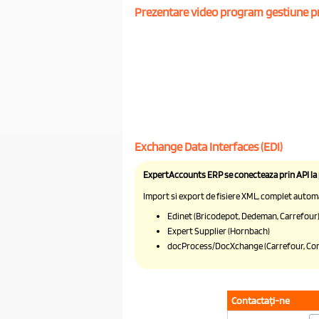
Prezentare video program gestiune p
Exchange Data Interfaces (EDI)
ExpertAccounts ERP se conecteaza prin API la
Import si export de fisiere XML, complet automa
Edinet (Bricodepot, Dedeman, Carrefour
Expert Supplier (Hornbach)
docProcess/DocXchange (Carrefour, Cora
Contactaţi-ne