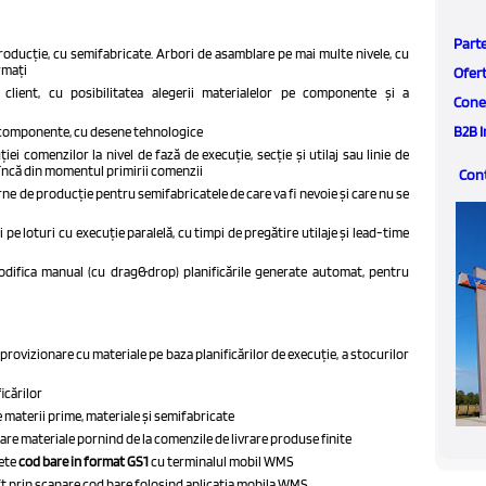
Part
roducție, cu semifabricate. Arbori de asamblare pe mai multe nivele, cu
rmați
Ofert
lient, cu posibilitatea alegerii materialelor pe componente și a
Conec
B2B I
i componente, cu desene tehnologice
iei comenzilor la nivel de fază de execuție, secție și utilaj sau linie de
 încă din momentul primirii comenzii
Con
 de producție pentru semifabricatele de care va fi nevoie și care nu se
 pe loturi cu execuție paralelă, cu timpi de pregătire utilaje și lead-time
difica manual (cu drag&drop) planificările generate automat, pentru
rovizionare cu materiale pe baza planificărilor de execuție, a stocurilor
icărilor
e materii prime, materiale și semifabricate
e materiale pornind de la comenzile de livrare produse finite
hete
cod bare in format GS1
cu terminalul mobil WMS
aft prin scanare cod bare folosind aplicatia mobila WMS.