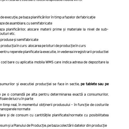
 de execuție, pe baza planificărilor în timp a fazelor de fabricație
faze de asamblare, cu semifabricate
a planificărilor, alocare materii prime și materiale la nivel de sub-
buturi etc.
e produse și semifabricate
producția în curs: alocarea pe loturi de producție în curs
entru reperele planificate la executie, in vederea inregistrarii productiei
e cod bare cu aplicatia mobila WMS
care indica adresa de depozitare la
nsumurilor și executiei producției se face in sectie,
pe tablete sau
pe
de pe o comandă pe alta pentru determinarea exactă a consumurilor,
 foaie de lucru în parte
 în timp real, în momentul obținerii produsului - în funcție de costurile
și manoperele normate
re și de consum cu cantitățile planificate/normate cu posibilitatea
sum și a Planului de Producție, pe baza colectării datelor din producție