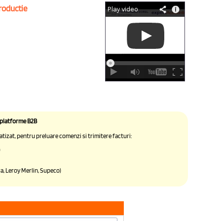
roductie
 platforme B2B
tizat, pentru preluare comenzi si trimitere facturi:
)
, Leroy Merlin, Supeco)