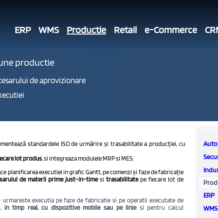
ERP
WMS
Productie
Retail
e-Commerce
CR
une productie
ecesarului de aprovizionare
xecutiei
Auto
ntează standardele ISO de urmărire și trasabilitate a producției, cu
Secur
iecare lot produs
, si integreaza modulele MRP si MES:
Indus
e planificarea executiei in grafic Gantt, pe comenzi și faze de fabricație
sarului de materii prime just-in-time
si
trasabilitate
pe fiecare lot de
Prod
ERP
urmareste executia pe faze de fabricatie si pe operatii executate de
e,
in timp real, cu dispozitive mobile sau pe linie
si pentru calcul
WMS