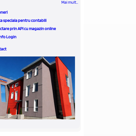
Mai mult...
eneri
a speciala pentru contabili
tare prin API cu magazin online
nfo Login
tact