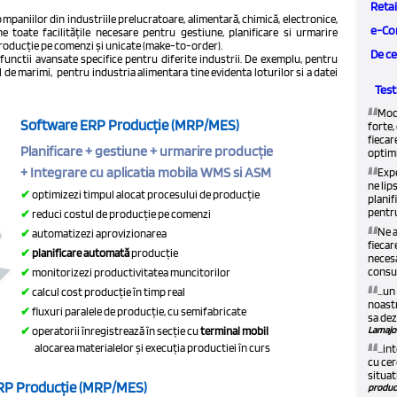
Retai
paniilor din industriile prelucratoare, alimentară, chimică, electronice,
e-Co
ne toate facilitățile necesare pentru gestiune, planificare si urmarire
producție pe comenzi și unicate (make-to-order).
De c
unctii avansate specifice pentru diferite industrii. De exemplu, pentru
 de marimi, pentru industria alimentara tine evidenta loturilor si a datei
Test
“
Modu
Software ERP Producție (MRP/MES)
forte,
fiecar
Planificare + gestiune + urmarire producție
optim
“
+ Integrare cu aplicatia mobila WMS si ASM
Expe
ne lip
✔
optimizezi timpul alocat procesului de producție
planif
pentru
✔
reduci costul de producție pe comenzi
“
Ne a
✔
automatizezi aprovizionarea
fiecar
✔
planificare automată
producție
necesa
consum
✔
monitorizezi productivitatea muncitorilor
“
...u
✔
calcul cost producție în timp real
noastr
✔
fluxuri paralele de producție, cu semifabricate
sa dez
Lamajol
✔
operatorii înregistrează în secție cu
terminal mobil
“
alocarea materialelor și execuția productiei în curs
...i
cu cer
situat
 ERP Producție (MRP/MES)
produca