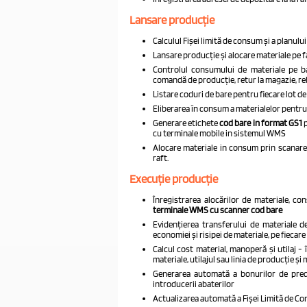
Lansare producție
Calculul Fișei limită de consum și a planului
Lansare producție și alocare materiale pe 
Controlul consumului de materiale pe baz
comandă de producție, retur la magazie, re
Listare coduri de bare pentru fiecare lot d
Eliberarea în consum a materialelor pentru 
Generare etichete
cod bare in format GS1
p
cu terminale mobile in sistemul WMS
Alocare materiale in consum
prin scanar
raft.
Execuție producție
Înregistrarea alocărilor de materiale, co
terminale WMS cu scanner cod bare
Evidențierea transferului de materiale 
economiei și risipei de materiale, pe fiecare
Calcul cost material, manoperă și utilaj -
materiale, utilajul sau linia de producție 
Generarea automată a bonurilor de preda
introducerii abaterilor
Actualizarea automată a Fișei Limită de Con