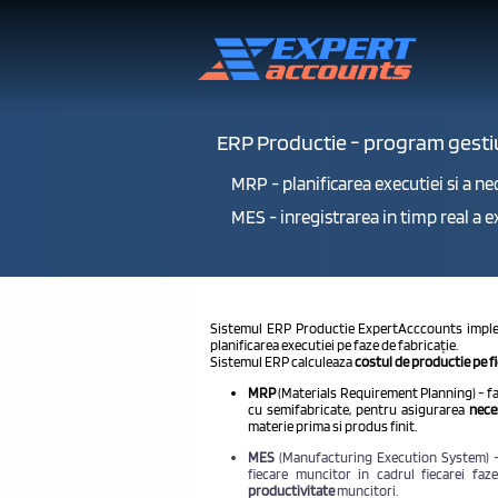
ERP Productie - program gesti
MRP - planificarea executiei si a n
MES - inregistrarea in timp real a e
Sistemul ERP Productie ExpertAcccounts impleme
planificarea executiei pe faze de fabricație.
Sistemul ERP calculeaza
costul de productie pe f
MRP
(Materials Requirement Planning) - fac
cu semifabricate, pentru asigurarea
nece
materie prima si produs finit.
MES
(Manufacturing Execution System) - 
fiecare muncitor in cadrul fiecarei faz
productivitate
muncitori.