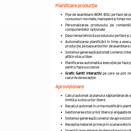
Planificare producție
Fișe de asamblare (BOM, BOL) pe faze de p
consumuri normate, manopere și timpi no
Personalizarea produsului pe comandă c
componentelor opționale
Descrierea tehnică a produsului pe faze ș
Automatizarea planificării în timp a execuț
producție, pe baza arborilor de asamblare,
Sistemul generează automat comenzi interne
află în stocul liber
Planificarea automată a execuției pe faze și
pentru faze succesive
Grafic Gantt interactiv
pe care se pot mo
cazurile de excepție
Aprovizionare
Calcul automat al planului săptamânal de ap
limită și a stocurilor libere
Recalcul automat în urma modificării planif
Gestionarea stocurilor libere și angajate d
Sistemul generează comenzi de aprovizionar
Receptia materiei prime prin scanare etic
Inregistrarea adresei de depozitare la la r