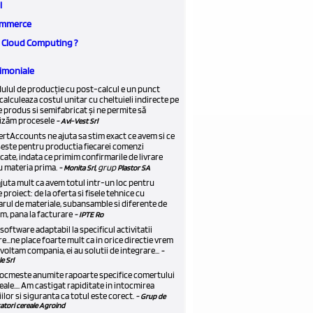
l
mmerce
e Cloud Computing ?
imoniale
lul de producție cu post-calcul e un punct
 calculeaza costul unitar cu cheltuieli indirecte pe
e produs si semifabricat și ne permite să
izăm procesele
- Avi-Vest Srl
rtAccounts ne ajuta sa stim exact ce avem si ce
seste pentru productia fiecarei comenzi
icate, indata ce primim confirmarile de livrare
 materia prima.
grup
- Monita Srl,
Plastor SA
juta mult ca avem totul intr-un loc pentru
e proiect: de la oferta si fisele tehnice cu
rul de materiale, subansamble si diferente de
, pana la facturare
- IPTE Ro
n software adaptabil la specificul activitatii
e...ne place foarte mult ca in orice directie vrem
voltam compania, ei au solutii de integrare...
-
e Srl
ntocmeste anumite rapoarte specifice comertului
eale.... Am castigat rapiditate in intocmirea
iilor si siguranta ca totul este corect.
- Grup de
tori cereale Agroind