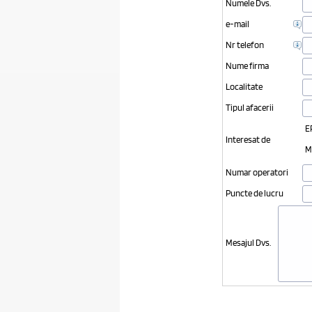
Numele Dvs.
e-mail
Nr telefon
Nume firma
Localitate
Tipul afacerii
E
Interesat de
M
Numar operatori
Puncte de lucru
Mesajul Dvs.