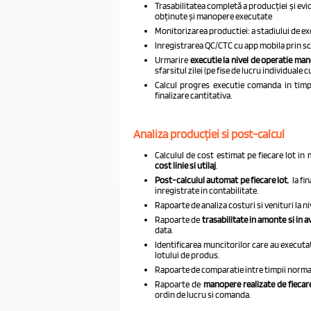
Trasabilitatea completă a producției și evi
obținute și manopere executate
Monitorizarea productiei: a stadiului de exe
Inregistrarea QC/CTC cu app mobila prin sca
Urmarire
executie la nivel de operatie ma
sfarsitul zilei (
pe fise de lucru individuale
c
Calcul progres executie comanda in timp
finalizare cantitativa.
Analiza producției si post-calcul
Calculul de cost estimat pe fiecare lot 
cost linie si utilaj
.
Post-calculul automat
pe fiecare lot
,
la fi
inregistrate in contabilitate.
Rapoarte de analiza costuri si venituri la n
Rapoarte de
trasabilitate in amonte si in a
data.
Identificarea muncitorilor care au execut
lotului de produs.
Rapoarte de comparatie intre timpii normati
Rapoarte de
manopere realizate de fiecar
ordin de lucru si comanda.