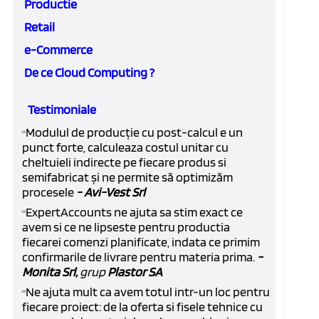
Productie
Retail
e-Commerce
De ce Cloud Computing ?
Testimoniale
Modulul de producție cu post-calcul e un
“
punct forte, calculeaza costul unitar cu
cheltuieli indirecte pe fiecare produs si
semifabricat și ne permite să optimizăm
procesele
- Avi-Vest Srl
ExpertAccounts ne ajuta sa stim exact ce
“
avem si ce ne lipseste pentru productia
fiecarei comenzi planificate, indata ce primim
confirmarile de livrare pentru materia prima.
-
Monita Srl,
grup
Plastor SA
Ne ajuta mult ca avem totul intr-un loc pentru
“
fiecare proiect: de la oferta si fisele tehnice cu