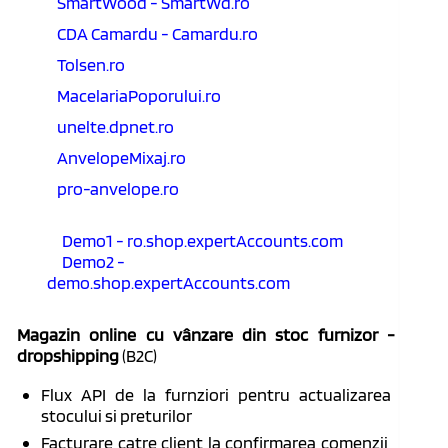
SmartWood - SmartWd.ro
CDA Camardu - Camardu.ro
Tolsen.ro
MacelariaPoporului.ro
unelte.dpnet.ro
AnvelopeMixaj.ro
pro-anvelope.ro
Demo1 - ro.shop.expertAccounts.com
Demo2 -
demo.shop.expertAccounts.com
Magazin online cu vânzare din stoc furnizor -
dropshipping
(B2C)
Flux API de la furnziori pentru actualizarea
stocului si preturilor
Facturare catre client la confirmarea comenzii,