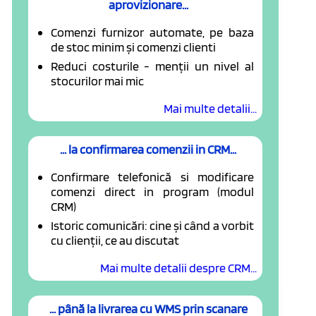
aprovizionare...
Comenzi furnizor automate, pe baza
de stoc minim și comenzi clienti
Reduci costurile - menții un nivel al
stocurilor mai mic
Mai multe detalii...
... la confirmarea comenzii in CRM...
Confirmare telefonică si modificare
comenzi direct in program (modul
CRM)
Istoric comunicări: cine și când a vorbit
cu clienții, ce au discutat
Mai multe detalii despre CRM...
... până la livrarea
cu WMS
prin scanare