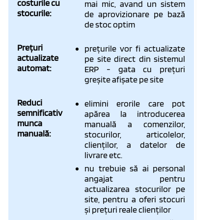
costurile cu
mai mic, avand un sistem
stocurile:
de aprovizionare pe bază
de stoc optim
Prețuri
prețurile vor fi actualizate
actualizate
pe site direct din sistemul
automat:
ERP - gata cu prețuri
greșite afișate pe site
Reduci
elimini erorile care pot
semnificativ
apărea la introducerea
munca
manuală a comenzilor,
manuală:
stocurilor, articolelor,
clienților, a datelor de
livrare etc.
nu trebuie să ai personal
angajat pentru
actualizarea stocurilor pe
site, pentru a oferi stocuri
și prețuri reale clienților