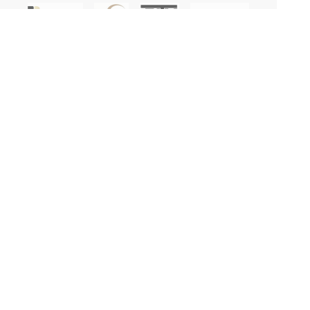
Termeni si conditii
Cere
Politica de confidentialitate
oferta
GDPR
Blog
Manuale