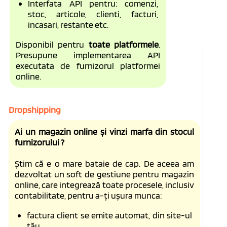
Interfata API pentru: comenzi,
stoc, articole, clienti, facturi,
incasari, restante etc.
Disponibil pentru
toate platformele
.
Presupune implementarea API
executata de furnizorul platformei
online.
Dropshipping
Ai un magazin online și vinzi marfa din stocul
furnizorului ?
Știm că e o mare bataie de cap. De aceea am
dezvoltat un soft de gestiune pentru magazin
online, care integrează toate procesele, inclusiv
contabilitate, pentru a-ți ușura munca:
factura client se emite automat, din site-ul
tău