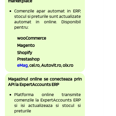
marketplace
Comenzile apar automat in ERP,
stocul si preturile sunt actualizate
automat in online. Disponibil
pentru:
wooCommerce
Magento
Shopify
Prestashop
eMag
, cel.ro, Autovit.ro, olx.ro
Magazinul online se conecteaza prin
API la ExpertAccounts ERP
Platforma online transmite
comenzile la ExpertAccounts ERP
si isi actualizeaza si stocul si
preturile